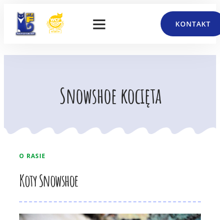
KONTAKT
Snowshoe kocięta
O RASIE
Koty Snowshoe