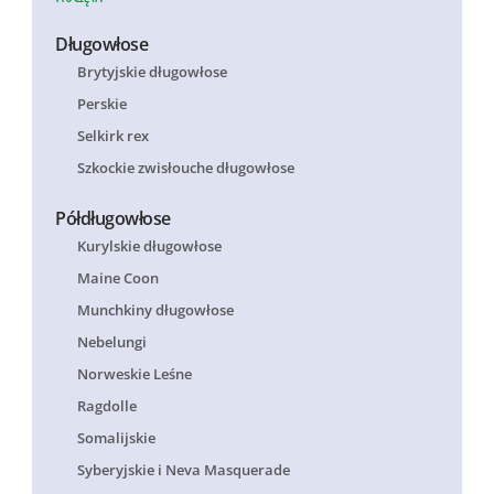
Długowłose
Brytyjskie długowłose
Perskie
Selkirk rex
Szkockie zwisłouche długowłose
Półdługowłose
Kurylskie długowłose
Maine Coon
Munchkiny długowłose
Nebelungi
Norweskie Leśne
Ragdolle
Somalijskie
Syberyjskie i Neva Masquerade