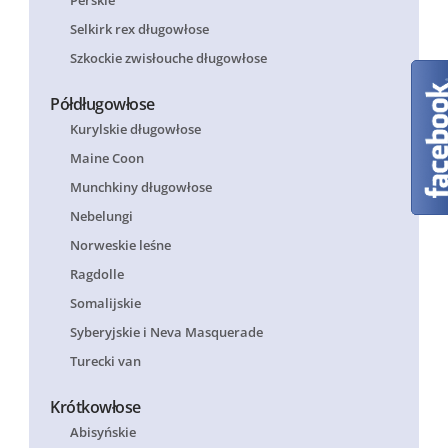
Selkirk rex długowłose
Szkockie zwisłouche długowłose
Półdługowłose
Kurylskie długowłose
Maine Coon
Munchkiny długowłose
Nebelungi
Norweskie leśne
Ragdolle
Somalijskie
Syberyjskie i Neva Masquerade
Turecki van
Krótkowłose
Abisyńskie