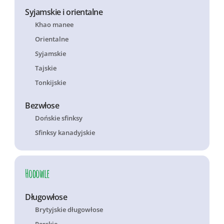
Syjamskie i orientalne
Khao manee
Orientalne
Syjamskie
Tajskie
Tonkijskie
Bezwłose
Dońskie sfinksy
Sfinksy kanadyjskie
Hodowle
Długowłose
Brytyjskie długowłose
Perskie