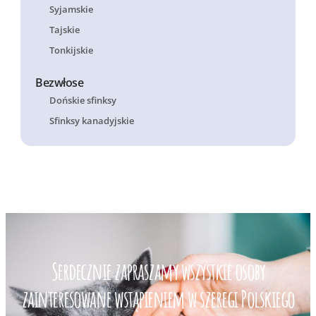
Syjamskie
Tajskie
Tonkijskie
Bezwłose
Dońskie sfinksy
Sfinksy kanadyjskie
Serdecznie zapraszamy wszystkie osoby
zainteresowane wstąpieniem w szeregi Polskiego